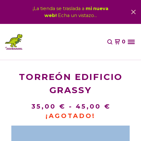
¡La tienda se traslada a
mi nueva
web!
Echa un vistazo...
0
TORREÓN EDIFICIO
GRASSY
35,00
€
-
45,00
€
¡AGOTADO!