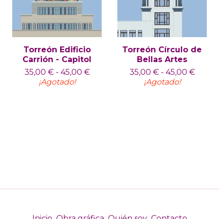
Torreón Edificio
Torreón Círculo de
Carrión - Capitol
Bellas Artes
35,00
€
-
45,00
€
35,00
€
-
45,00
€
¡Agotado!
¡Agotado!
Inicio
Obra gráfica
Quién soy
Contacto