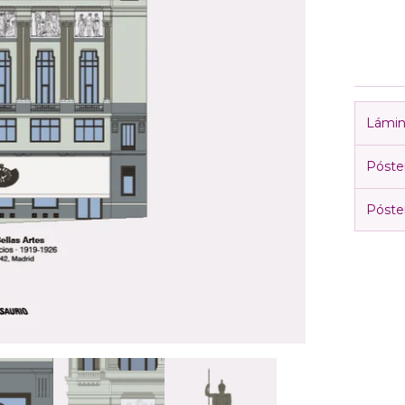
Lámin
Póste
Póste