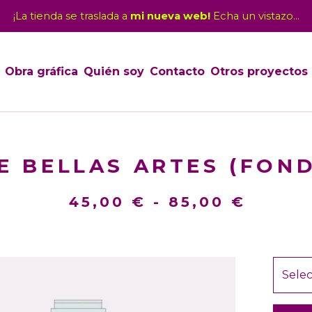
¡La tienda se traslada a
mi nueva web!
Echa un vistazo...
Obra gráfica
Quién soy
Contacto
Otros proyectos
E BELLAS ARTES (FON
45,00
€
-
85,00
€