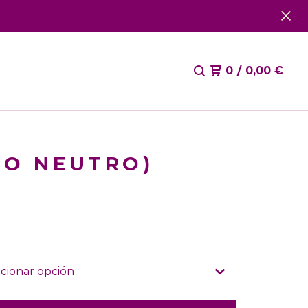
0
/
0,00
€
DO NEUTRO)