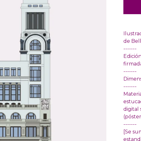
Ilustr
de Bell
-------
Edició
firmada
-------
Dimens
-------
Materia
estuca
digital
(póster
-------
[Se su
estand