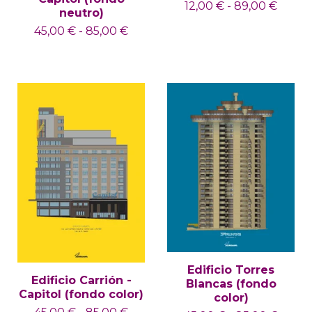
12,00
€
-
89,00
€
neutro)
45,00
€
-
85,00
€
Edificio Torres
Edificio Carrión -
Blancas (fondo
Capitol (fondo color)
color)