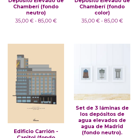
Depósito Elevado de
Depósito Elevado de
Chamberí (fondo
Chamberí (fondo
neutro)
color)
35,00
€
-
85,00
€
35,00
€
-
85,00
€
Set de 3 láminas de
los depósitos de
agua elevados de
agua de Madrid
Edificio Carrión -
(fondo neutro).
Capitol (fondo