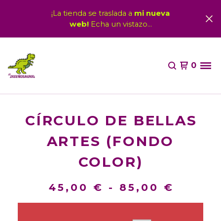
¡La tienda se traslada a
mi nueva
web!
Echa un vistazo...
0
CÍRCULO DE BELLAS
ARTES (FONDO
COLOR)
45,00
€
-
85,00
€