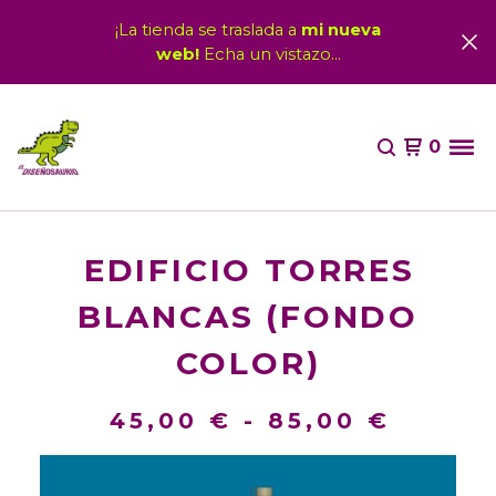
¡La tienda se traslada a
mi nueva
web!
Echa un vistazo...
0
EDIFICIO TORRES
BLANCAS (FONDO
COLOR)
45,00
€
-
85,00
€