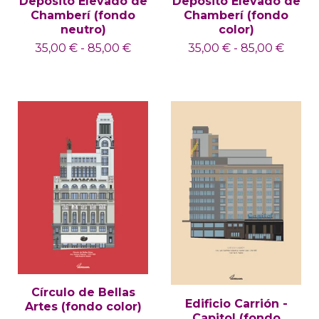
Depósito Elevado de
Depósito Elevado de
Chamberí (fondo
Chamberí (fondo
neutro)
color)
35,00
€
-
85,00
€
35,00
€
-
85,00
€
Círculo de Bellas
Edificio Carrión -
Artes (fondo color)
Capitol (fondo