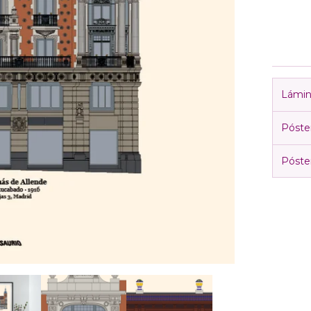
Lámin
Póste
Póste