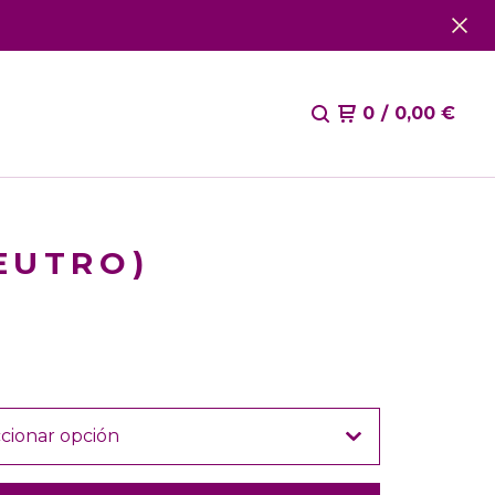
0
/
0,00
€
EUTRO)