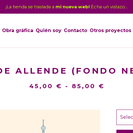
¡La tienda se traslada a
mi nueva web!
Echa un vistazo...
Obra gráfica
Quién soy
Contacto
Otros proyectos
DE ALLENDE (FONDO N
45,00
€
-
85,00
€