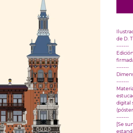
Ilustra
de D. 
-------
Edició
firmada
-------
Dimens
-------
Materia
estuca
digital
(póster
-------
[Se su
estand