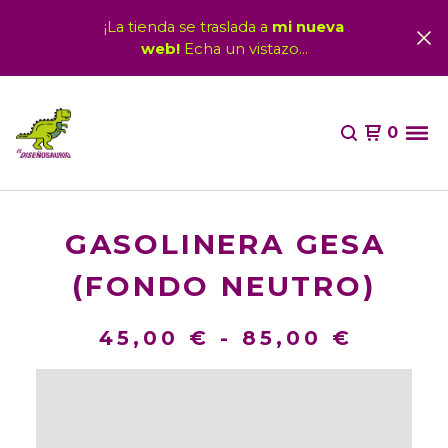
¡La tienda se traslada a
mi nueva
web!
Echa un vistazo...
0
GASOLINERA GESA
(FONDO NEUTRO)
45,00
€
-
85,00
€