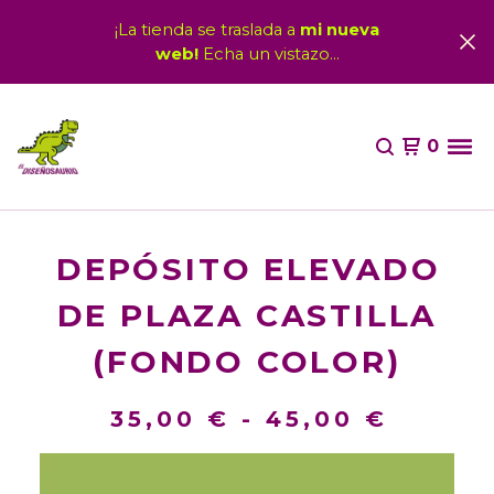
¡La tienda se traslada a
mi nueva
web!
Echa un vistazo...
0
DEPÓSITO ELEVADO
DE PLAZA CASTILLA
(FONDO COLOR)
35,00
€
-
45,00
€