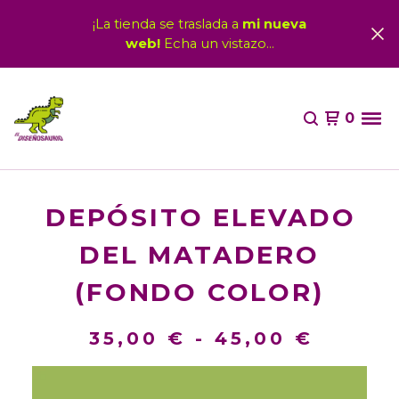
¡La tienda se traslada a
mi nueva
web!
Echa un vistazo...
0
DEPÓSITO ELEVADO
DEL MATADERO
(FONDO COLOR)
35,00
€
-
45,00
€